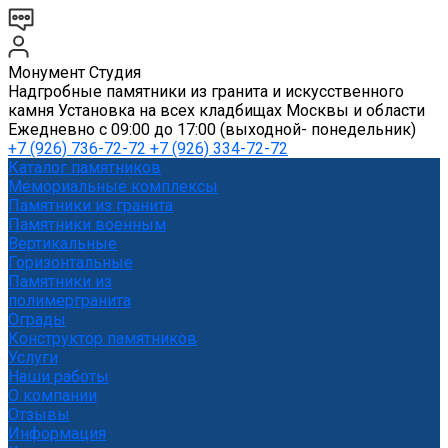
Монумент Студия
Надгробные памятники из гранита и искусственного
камня Установка на всех кладбищах Москвы и области
Ежедневно с 09:00 до 17:00 (выходной- понедельник)
+7 (926) 736-72-72 +7 (926) 334-72-72
Каталог памятников
Мемориальные комплексы
Памятники из гранита
Памятники военным
Вертикальные
Горизонтальные
Памятники из
полимергранита
Ограды
Конструктор памятников
Услуги
Наши работы
О компании
Отзывы
Информация