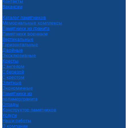
Контакты
Вакансии
...
Каталог памятников
Мемориальные комплексы
Памятники из гранита
Памятники военным
Вертикальные
Горизонтальные
Двойные
Эксклюзивные
Кресты
С ангелом
С березой
С крестом
Элитные
Экономичные
Памятники из
полимергранита
Ограды
Конструктор памятников
Услуги
Наши работы
О компании