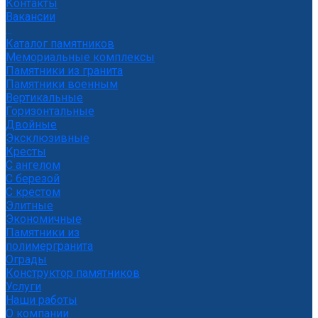
Контакты
Вакансии
...
Каталог памятников
Мемориальные комплексы
Памятники из гранита
Памятники военным
Вертикальные
Горизонтальные
Двойные
Эксклюзивные
Кресты
С ангелом
С березой
С крестом
Элитные
Экономичные
Памятники из
полимергранита
Ограды
Конструктор памятников
Услуги
Наши работы
О компании