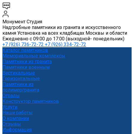
Монумент Студия
Надгробные памятники из гранита и искусственного
камня Установка на всех кладбищах Москвы и области
Ежедневно с 09:00 до 17:00 (выходной- понедельник)
+7 (926) 736-72-72 +7 (926) 334-72-72
Каталог памятников
Мемориальные комплексы
Памятники из гранита
Памятники военным
Вертикальные
Горизонтальные
Памятники из
полимергранита
Ограды
Конструктор памятников
Услуги
Наши работы
О компании
Отзывы
Информация