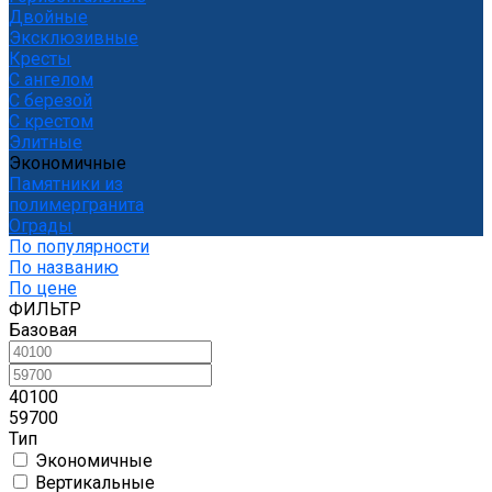
Двойные
Эксклюзивные
Кресты
С ангелом
С березой
С крестом
Элитные
Экономичные
Памятники из
полимергранита
Ограды
По популярности
По названию
По цене
ФИЛЬТР
Базовая
40100
59700
Тип
Экономичные
Вертикальные