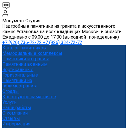
Монумент Студия
Надгробные памятники из гранита и искусственного
камня Установка на всех кладбищах Москвы и области
Ежедневно с 09:00 до 17:00 (выходной- понедельник)
+7 (926) 736-72-72 +7 (926) 334-72-72
Каталог памятников
Мемориальные комплексы
Памятники из гранита
Памятники военным
Вертикальные
Горизонтальные
Памятники из
полимергранита
Ограды
Конструктор памятников
Услуги
Наши работы
О компании
Отзывы
Информация