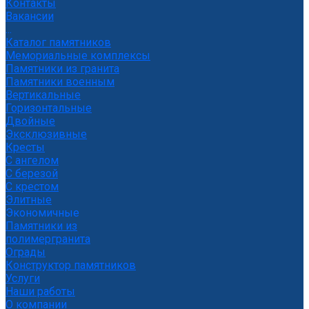
Контакты
Вакансии
...
Каталог памятников
Мемориальные комплексы
Памятники из гранита
Памятники военным
Вертикальные
Горизонтальные
Двойные
Эксклюзивные
Кресты
С ангелом
С березой
С крестом
Элитные
Экономичные
Памятники из
полимергранита
Ограды
Конструктор памятников
Услуги
Наши работы
О компании