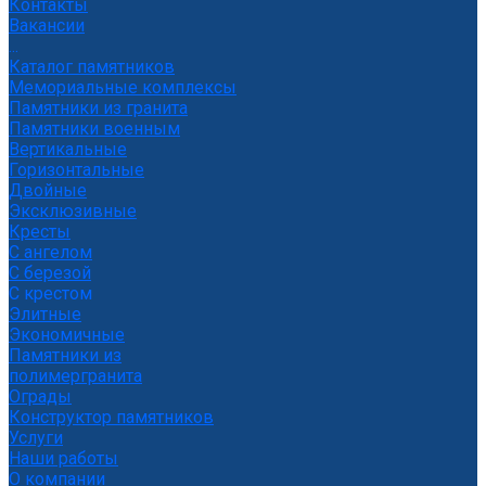
Контакты
Вакансии
...
Каталог памятников
Мемориальные комплексы
Памятники из гранита
Памятники военным
Вертикальные
Горизонтальные
Двойные
Эксклюзивные
Кресты
С ангелом
С березой
С крестом
Элитные
Экономичные
Памятники из
полимергранита
Ограды
Конструктор памятников
Услуги
Наши работы
О компании