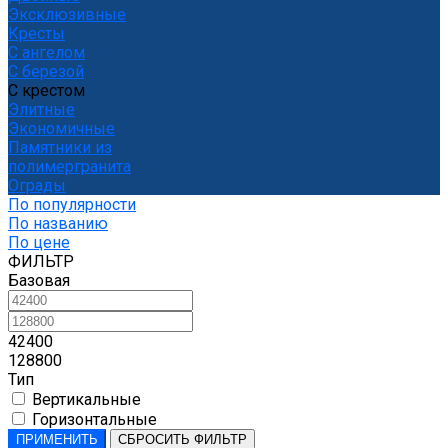
Эксклюзивные
Кресты
С ангелом
С березой
С крестом
Элитные
Экономичные
Памятники из
полимергранита
Ограды
По популярности
По названию
По цене
ФИЛЬТР
Базовая
42400
128800
Тип
Вертикальные
Горизонтальные
ПРИМЕНИТЬ
СБРОСИТЬ ФИЛЬТР