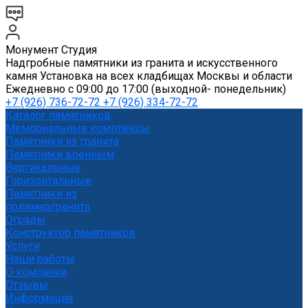
Монумент Студия
Надгробные памятники из гранита и искусственного
камня Установка на всех кладбищах Москвы и области
Ежедневно с 09:00 до 17:00 (выходной- понедельник)
+7 (926) 736-72-72 +7 (926) 334-72-72
Каталог памятников
Мемориальные комплексы
Памятники из гранита
Памятники военным
Вертикальные
Горизонтальные
Памятники из
полимергранита
Ограды
Конструктор памятников
Услуги
Наши работы
О компании
Отзывы
Информация