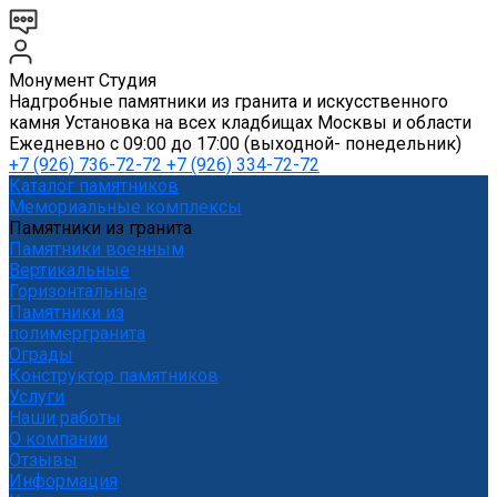
Монумент Студия
Надгробные памятники из гранита и искусственного
камня Установка на всех кладбищах Москвы и области
Ежедневно с 09:00 до 17:00 (выходной- понедельник)
+7 (926) 736-72-72 +7 (926) 334-72-72
Каталог памятников
Мемориальные комплексы
Памятники из гранита
Памятники военным
Вертикальные
Горизонтальные
Памятники из
полимергранита
Ограды
Конструктор памятников
Услуги
Наши работы
О компании
Отзывы
Информация