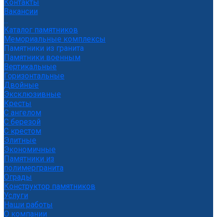
Контакты
Вакансии
...
Каталог памятников
Мемориальные комплексы
Памятники из гранита
Памятники военным
Вертикальные
Горизонтальные
Двойные
Эксклюзивные
Кресты
С ангелом
С березой
С крестом
Элитные
Экономичные
Памятники из
полимергранита
Ограды
Конструктор памятников
Услуги
Наши работы
О компании