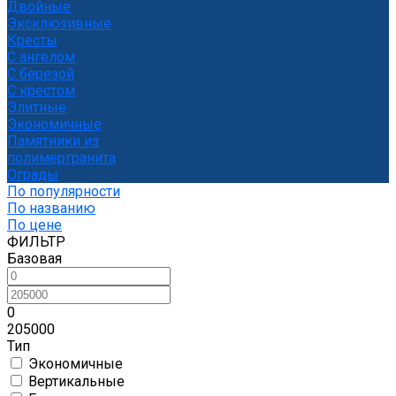
Двойные
Эксклюзивные
Кресты
С ангелом
С березой
С крестом
Элитные
Экономичные
Памятники из
полимергранита
Ограды
По популярности
По названию
По цене
ФИЛЬТР
Базовая
0
205000
Тип
Экономичные
Вертикальные